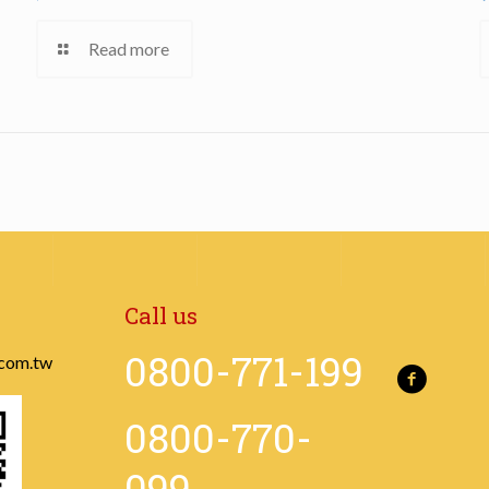
Read more
Call us
0800-771-199
com.tw
0800-770-
099