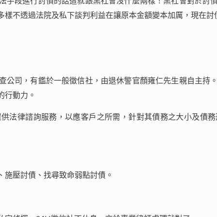
法手段進行討債的話這就跟黑社會沒什麼兩樣！黑社會對於討
多樣不透過法院及私下談判利益在讓原本金額變本加厲，現在討
查公司，有鑑於一般徵信社，由退休警官顏雍仁先生親自主持
的行動力。
提供法律諮詢服務，以應客戶之所需，針對其債務之大小及債務
、施壓討債、找尋致命弱點討債。