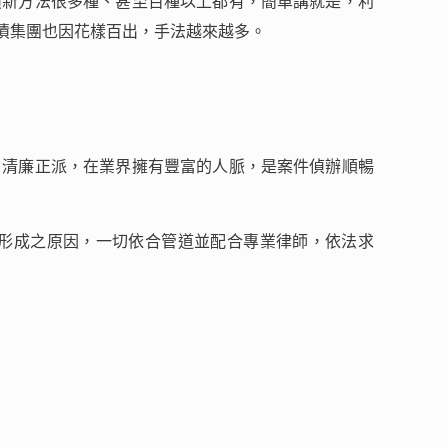
債新方法很多種、甚至百種以上都有，簡單講就是，利
債集團也因花樣百出，手法越來越多。
。清廉正派，在業界擁有豐富的人脈，是案件偵辦順暢
形成之原因，一切依合管道並配合專業律師，依法求