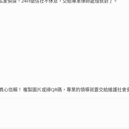
私家偵探，24H徵信社不休息，交給專業律師處理就對了。
真心信賴！ 複製圖片或掃QR碼，專業的領導就要交給維護社會