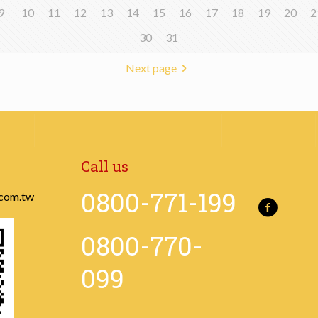
9
10
11
12
13
14
15
16
17
18
19
20
2
30
31
Next page
Call us
0800-771-199
com.tw
0800-770-
099