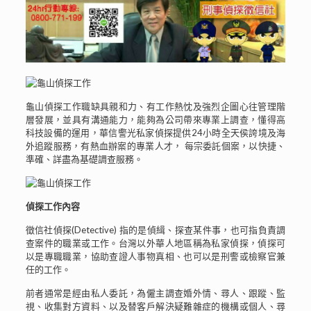
龜山偵探工作職缺具親和力、有工作熱忱及強烈企圖心往管理階
層發展，並具有溝通能力，能夠為公司帶來專業上調查，懂得高
科技設備的運用，華信警光私家偵探提供24小時全天侯誇境及海
外追蹤服務，有熱血辦案的專業人才， 每宗委託個案，以快捷、
準確、詳盡為基礎調查服務。
偵探工作內容
徵信社偵探(Detective) 指的是偵緝、探查某件事，也可指負責調
查案件的職業或工作。台灣以外華人地區稱為私家偵探，偵探可
以是專職職業，協助查證人事物真相、也可以是刑警或檢察官兼
任的工作。
前者通常是經由私人委託，為僱主調查婚外情、尋人、跟蹤、監
視、收集對方資料、以及替客戶解決疑難雜症的機構或個人、尋