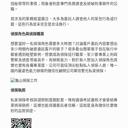
找秘密等的事情；而後者則是專門負責調查及偵破刑事案件的公
職。
其涉及的業務相當廣泛，大多為委託人調查他人的某些行為或行
蹤，這些行為並未完全是合法進行。
偵探角色與偵探職業
想要當好一名偵探角色需要多大時間？討論客戶委託內容要想出
多少時間內破案委託客戶的案子？很多看似簡單案子但在執行中
都會遇到碰壁案例，想要成為偵探這行職業，至少要專業上刑政
警察及偵查等級高手，有辦案能力，對於新人想加入偵探角色其
實也要有具備專業度，公司可栽培頂尖駐點私人偵探人員，唯一
國內最姿色能力辦案的徵信社顧問公司華信警光私家偵探。
偵探執照
私家偵探考核與證照制度跟配套，唯有通過考試審核才會發給專
業偵探執照，這樣也能保護委託者信賴，這就是身為徵信社要做
好的品質保證。