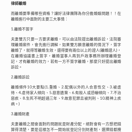
律師離婚
而離婚要準備哪些資格？讓好法律團隊為你分擔婚姻問題！！在
離婚進行中面對的主要三大事情：
1.離婚不簽字
夫妻雙方只要一方要求離婚，可以由法院提出離婚訴訟，法院審
理離婚案件，會先進行調解，如果雙方願意離婚的情況下，簽字
離婚了，就得等離婚生效，還得要有兩位以上的證人(離婚證人)，
在離婚協議書上簽字，離婚當事人再到戶政事務所辦理離婚登
記，才有離婚的效力，若有一方不簽字離婚，那麼只好提出離婚
訴訟。
2.離婚訴訟
離婚條件10大要點(1.重婚、2.配偶以外的人合意性交、3.被虐
待、4.虐待家人傾向、5.惡意遺棄、6.有殺人或恐嚇傾向、7.不治
惡疾、8.生死不明超過三年、9.故意犯罪且被判刑、10.精神上疾
病。)
3.離婚財產
夫妻離婚之間會面對的問題就是財產分配，絕對會有一方想把錢
算得清楚，要是這樣怎不一開始就登記分別財產制，選擇錢都攪