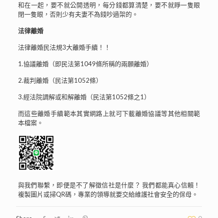
和在一起，要不就公開透明，每分錢都算清楚，要不就睜一隻眼
閉一隻眼，否則少有夫妻不為錢吵過架的。
法律離婚
法律離婚民法規3大離婚手續！！
1.協議離婚（即民法第1049條所稱的兩願離婚）
2.裁判離婚（民法第1052條）
3.經法院調解或和解離婚（民法第1052條之1）
而這些離婚手續範本其實網路上就可下載離婚協議等其他相關範
本檔案。
與我們聯繫，即便是不了解徵信社是什麼？ 我們都能真心信賴！
複製圖片或掃QR碼，專業的領導就要交給維護社會安全的保母。