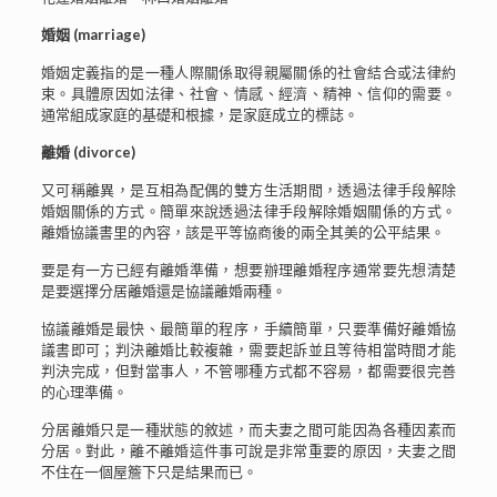
婚姻 (marriage)
婚姻定義指的是一種人際關係取得親屬關係的社會結合或法律約
束。具體原因如法律、社會、情感、經濟、精神、信仰的需要。
通常組成家庭的基礎和根據，是家庭成立的標誌。
離婚 (divorce)
又可稱離異，是互相為配偶的雙方生活期間，透過法律手段解除
婚姻關係的方式。簡單來說透過法律手段解除婚姻關係的方式。
離婚協議書里的內容，該是平等協商後的兩全其美的公平結果。
要是有一方已經有離婚準備，想要辦理離婚程序通常要先想清楚
是要選擇分居離婚還是協議離婚兩種。
協議離婚是最快、最簡單的程序，手續簡單，只要準備好離婚協
議書即可；判決離婚比較複雜，需要起訴並且等待相當時間才能
判決完成，但對當事人，不管哪種方式都不容易，都需要很完善
的心理準備。
分居離婚只是一種狀態的敘述，而夫妻之間可能因為各種因素而
分居。對此，離不離婚這件事可說是非常重要的原因，夫妻之間
不住在一個屋簷下只是結果而已。