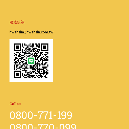
服務信箱
hwahsin@hwahsin.com.tw
Call us
0800-771-199
0800-770-099