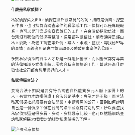
什麼是私家偵探？
私家偵探英文(PI)，偵探在國外很常見的名詞，指的是偵緝、探查
某件事，也可指負責調查案件的職業或工作。偵探可以是專職職
業，也可以是刑警或檢察官兼任的工作。在台灣俗稱徵信社，而
台灣沒有我位的偵探事務所，通常都叫徵信社，前者通常是經由
私人委託，為僱主調查婚外情、尋人、跟蹤、監視、尋找秘密等
的事情；而後者則是專門負責調查及偵破刑事案件的公職。
多數私家偵探的資深人才都是一群退休警察，而因警察都有專業
的法律知識及武術訓練非常適合私家偵探的工作，這就是為什麼
徵信社公司都會想用警界的人才。
私家偵探合法？
要說合法不如說是要有符合調查資格能夠多元人脈下派得上的
人，有實力才敢掛保證！合法只是基本；專業才是王道，而合法
私家偵探社必須要有合法開業，申請牌照的公司，否則如何證明
自己是一個偵探？但在台灣的法令並沒有特別約束，所以要怎找
私家偵探還是得多看、多聽、多找幾家比較。也可以透過網路查
詢私家偵探ptt看看討論版對私家偵探的了解。