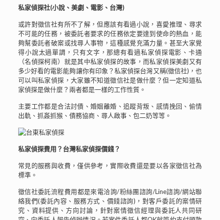
私家偵探社(小說、美劇、電影、台灣)
或許對徵信社有所不了解，但應該有看過小說，喜愛推理、尋求
不可能的任務，被委託者要求的任務依定要達到使命的熱血，能
夠幫委託者破案或找尋人事物，這種感覺充滿力量。甚至大家覺
得小說太過單調，只有文字，那總有看過私家偵探電影、卡通
（名偵探柯南）就是其中私家偵探的故事，而私家偵探美劇又有
多少好看的電影能夠讓你有印象？私家偵探台灣又稱(徵信社)，也
可以叫私家偵探，大家雖不知道徵信社是做什麼？但一定知道私
家偵探是做什麼？兩者都是一樣的工作性質。
主要工作都是合法討債、婚姻離婚、追蹤背叛、感情挽回、偷情
出軌、抓姦抓猴、債務協商、尋人啟事、包二奶等等。
私家偵探費用？台灣私家偵探價錢？
常見的服務與收費，僅供參考，實際收費還是要以各家徵信社為
標準。
徵信社委託流程費用都是來電洽詢/粉絲團諮詢/Line諮詢/網站聯
絡我們(委託內容、服務方式、價錢諮詢)，對客戶委託的案情研
究、資料提供、方向討論，針對案情徵信經理與委託人共同研
究、向委託人報告偵辦情況。若案件委託人都OK就簽約支付頭款