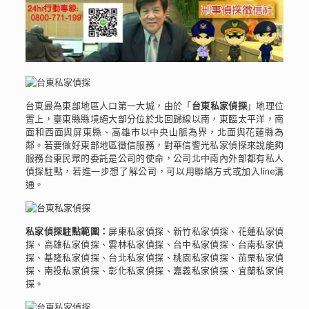
台東最為東部地區人口第一大城，由於「
台東私家偵探
」地理位
置上，臺東縣縣境絕大部分位於北回歸線以南，東臨太平洋，南
面和西面與屏東縣、高雄市以中央山脈為界，北面與花蓮縣為
鄰。若要做好東部地區徵信服務，對華信警光私家偵探來說能夠
服務台東民眾的委託是公司的使命，公司北中南內外部都有私人
偵探駐點，若進一步想了解公司，可以用聯絡方式或加入line溝
通。
私家偵探駐點範圍：
屏東私家偵探、新竹私家偵探、花蓮私家偵
探、高雄私家偵探、雲林私家偵探、台中私家偵探、台南私家偵
探、基隆私家偵探、台北私家偵探、桃園私家偵探、苗栗私家偵
探、南投私家偵探、彰化私家偵探、嘉義私家偵探、宜蘭私家偵
探。