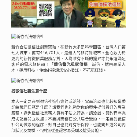
新竹合法徵信社創新突破，在新竹大多是科學園區，台灣人口第
七大城市，擁有446,701人，是最大的非特殊城市。全心致力於
更高的新竹徵信業服務品質，因為唯有不斷的提昇才能永遠滿足
客戶的需求與信賴！「
華信警光私家偵探
」誠信、透明專業人
才，運用科技，使命必達讓您安心委託，不花冤枉錢。
找徵信社要注意什麼
本人一定要來到徵信社進行簽約或洽談，當面洽談也比較知道委
託給我們任務是什麼？讓我們也能夠對你的案件提供最好的專業
服務，避免徵信社業務人員有不法之行為，請洽談、簽約程序完
成切記要開立收據；不要與業務在公共場合簽約，一定要到徵信
社公司做簽約程序，對自己也能夠有所保障，也能夠知道公司內
部狀況及規模，否則無從查證容易受騙及遭受脅迫。