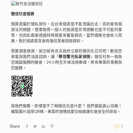
徵信社查個資
個資是屬於隱私部份，在台灣個資是不能洩漏出去，否則會有個
資法的問題，想要取得一個人的個資是非常困難也是不可能的事
情，也因此都會透過特殊管道來獲取資訊，當然價格也會依人而
異，對於個資甚至會有徵信業者用假資料。
想要調查個資，就交給有合法政府立案的徵信社公司吧！歡迎您
來電與我們洽談諮詢，讓「
華信警光私家偵探
」徵信社有一個為
您竭誠服務的機會，24小時全天候洽詢專線，將有專業的業務為
您服務。
與我們聯繫，即便是不了解徵信社是什麼？ 我們都能真心信賴！
複製圖片或掃QR碼，專業的領導就要交給維護社會安全的保母。
Share
0