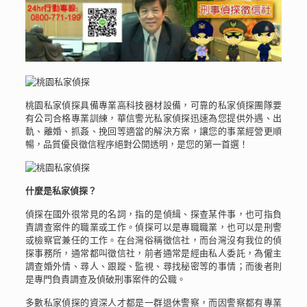
桃園私家偵探具備專業高科技器材設備，可靠的私家偵探團隊要
有公司合格專業訓練，華信警光私家偵探迅速為您提供外遇、出
軌、離婚、抓姦、挽回等適當的解決方案，讓您的事業經營更順
暢，品質優良徵信程序絕對公開透明，是您的第一首選！
什麼是私家偵探？
偵探在國外很常見的名詞，指的是偵緝、探查某件事，也可指負
責調查案件的職業或工作。偵探可以是專職職業，也可以是刑警
或檢察官兼任的工作。在台灣俗稱徵信社，而台灣沒有我位的偵
探事務所，通常都叫徵信社，前者通常是經由私人委託，為僱主
調查婚外情、尋人、跟蹤、監視、尋找秘密等的事情；而後者則
是專門負責調查及偵破刑事案件的公職。
多數私家偵探的資深人才都是一群退休警察，而因警察都有專業