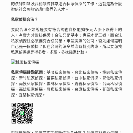
的法律知識及武術訓練非常適合私家偵探的工作，這就是為什麼
徵信社公司都會想用警界的人才。
私家偵探合法？
要說合法不如說是要有符合調查資格能夠多元人脈下派得上的
人，有實力才敢掛保證！合法只是基本；專業才是王道，而合法
私家偵探社必須要有合法開業，申請牌照的公司，否則如何證明
自己是一個偵探？但在台灣的法令並沒有特別約束，所以要怎找
私家偵探還是得多看、多聽、多找幾家比較。
私家偵探駐點範圍：
基隆私家偵探、台北私家偵探、桃園私家偵
探、新竹私家偵探、苗栗私家偵探、台中私家偵探、彰化私家偵
探、南投私家偵探、雲林私家偵探、嘉義私家偵探、台南私家偵
探、高雄私家偵探、屏東私家偵探、台東私家偵探、花蓮私家偵
探、宜蘭私家偵探。
與我們聯繫，即便是不了解徵信社是什麼？ 我們都能真心信賴！