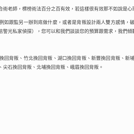
合術老師，標榜術法百分之百有效，若這樣很有效那不如說是心
例如跟監另一辦到底做什麼，或者是背叛設計兩人雙方感情，
信警光私家偵探），您可以和我們談談您的預算跟需求，我們傾
挽回背叛、竹北挽回背叛、湖口挽回背叛、新豐挽回背叛、新
、尖石挽回背叛、北埔挽回背叛、峨眉挽回背叛。