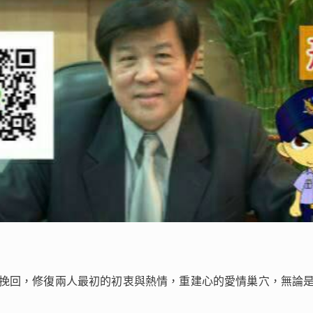
挽回，修復兩人最初的初衷與熱情，重建心的愛情巢穴，無論