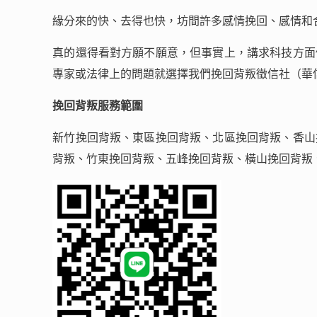
緣分來的快、去得也快，坊間許多感情挽回、感情和
真的還得看對方願不願意，但事實上，講求科技方面
專家或法律上的問題就選擇我們挽回背叛徵信社（華
挽回背叛服務範圍
新竹挽回背叛、東區挽回背叛、北區挽回背叛、香山
背叛、竹東挽回背叛、五峰挽回背叛、橫山挽回背叛