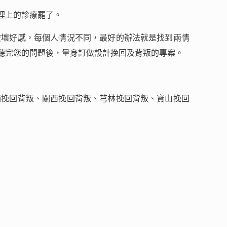
理上的診療罷了。
破壞好感，每個人情況不同，最好的辦法就是找到兩情
聽完您的問題後，量身訂做設計挽回及背叛的專案。
埔挽回背叛、關西挽回背叛、芎林挽回背叛、寶山挽回