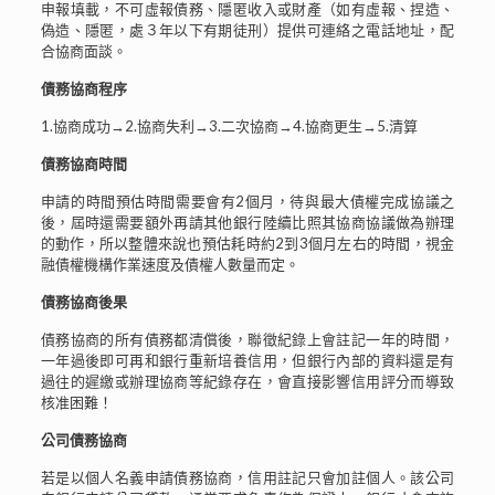
申報填載，不可虛報債務、隱匿收入或財產（如有虛報、捏造、
偽造、隱匿，處３年以下有期徒刑）提供可連絡之電話地址，配
合協商面談。
債務協商程序
1.協商成功→2.協商失利→3.二次協商→4.協商更生→5.清算
債務協商時間
申請的時間預估時間需要會有2個月，待與最大債權完成協議之
後，屆時還需要額外再請其他銀行陸續比照其協商協議做為辦理
的動作，所以整體來說也預估耗時約2到3個月左右的時間，視金
融債權機構作業速度及債權人數量而定。
債務協商後果
債務協商的所有債務都清償後，聯徵紀錄上會註記一年的時間，
一年過後即可再和銀行重新培養信用，但銀行內部的資料還是有
過往的遲繳或辦理協商等紀錄存在，會直接影響信用評分而導致
核准困難！
公司債務協商
若是以個人名義申請債務協商，信用註記只會加註個人。該公司