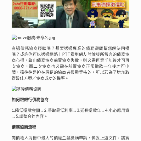
有過債務協商經驗嗎？想要透過專業的債務顧問幫您解決困擾
嗎？或許你可以透過網路上PTT看到網友討論版所留言的債務協
商心得，龜山債務協商前置協商失敗，則必需再等半年後才可再
次協商，而二次協商也必需在前置協商正常繳款一年後才可申
請，這往往是迫在眉睫的協商者很難等待的，所以若為了增加取
得較佳方案／協商成功的機率。
如何跟銀行債務協商
1.降低還款金額→2.爭取最低利率→3.延長還款年→4.小心應用資
→5.調整合約內容。
債務協商流程
向債權人清冊中最大的債權金融機構申請，備妥上述文件，誠實