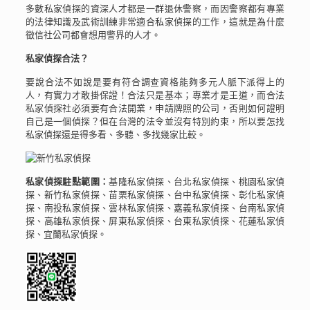
多數私家偵探的資深人才都是一群退休警察，而因警察都有專業
的法律知識及武術訓練非常適合私家偵探的工作，這就是為什麼
徵信社公司都會想用警界的人才。
私家偵探合法？
要說合法不如說是要有符合調查資格能夠多元人脈下派得上的
人，有實力才敢掛保證！合法只是基本；專業才是王道，而合法
私家偵探社必須要有合法開業，申請牌照的公司，否則如何證明
自己是一個偵探？但在台灣的法令並沒有特別約束，所以要怎找
私家偵探還是得多看、多聽、多找幾家比較。
私家偵探駐點範圍：
基隆私家偵探、台北私家偵探、桃園私家偵
探、新竹私家偵探、苗栗私家偵探、台中私家偵探、彰化私家偵
探、南投私家偵探、雲林私家偵探、嘉義私家偵探、台南私家偵
探、高雄私家偵探、屏東私家偵探、台東私家偵探、花蓮私家偵
探、宜蘭私家偵探。