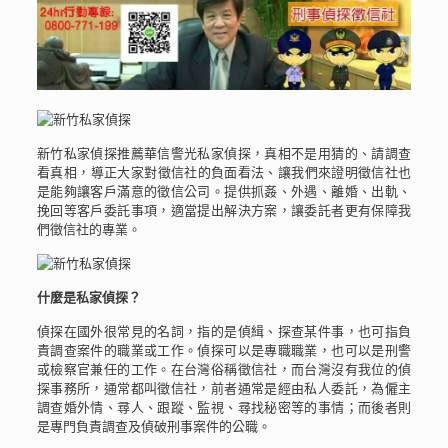
新竹私家偵探推薦華信警光私家偵探，真相不是用猜的、請調查
看真相‎，導正大家對徵信社的負面看法、讓我們來證明徵信社也
是能夠讓客戶滿意的徵信公司。提供抓姦、外遇、離婚、出軌、
挽回等客戶委託事項，適當提出解決方案，讓委託者更有保障我
們徵信社的專業。
什麼是私家偵探？
偵探在國外很常見的名詞，指的是偵緝、探查某件事，也可指負
責調查案件的職業或工作。偵探可以是專職職業，也可以是刑警
或檢察官兼任的工作。在台灣俗稱徵信社，而台灣沒有我位的偵
探事務所，通常都叫徵信社，前者通常是經由私人委託，為僱主
調查婚外情、尋人、跟蹤、監視、尋找秘密等的事情；而後者則
是專門負責調查及偵破刑事案件的公職。