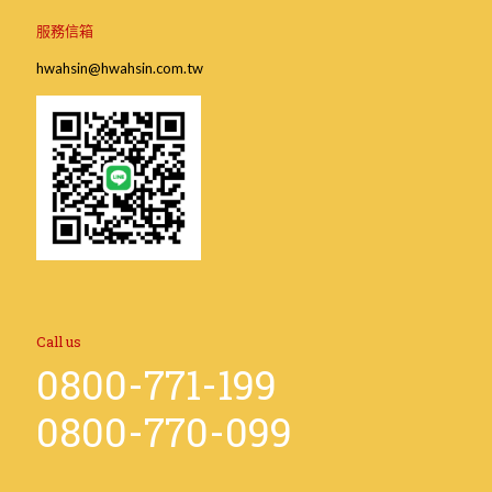
服務信箱
hwahsin@hwahsin.com.tw
Call us
0800-771-199
0800-770-099